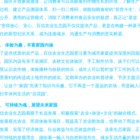
，园区开放参观通道，让消费者可以亲眼看到作物生长的环境，了解生产
过程。建立产品溯源体系，扫一扫二维码，就能知晓食材的“前世今生”。
公开、透明的运营模式，消除了消费者对食品安全的疑虑，真正让“菜篮
”变得放心、安心。百信农业生态园不仅仅提供产品，更是在构建一种基
任的新型社区关系，成为连接城乡、沟通生产与消费的坚实桥梁。
、 体验为趣，丰富家园内涵
了提供优质的农产品，百信农业生态园更注重为城市家庭提供深度的田园
。园区内设有亲子采摘区、农耕文化体验区、手工制作坊等。孩子们可以
里认识农作物，体验播种与收获的快乐；成年人可以暂时放下工作的压力
受垂钓的闲适或土地劳作的踏实。定期举办的农业科普讲座、节庆主题活
，让这个“家园”充满了知识与乐趣。它不再是一个遥远的农场，而是融入
日常休闲生活的“后花园”。
、 可持续为魂，展望未来家园
信农业生态园着眼于长远发展，积极探索“农业+旅游+文化”的融合模式
发展观光农业、民宿体验等项目，既提高了农业附加值，也带动了周边乡
发展，实现了经济效益、社会效益与生态效益的统一。这座生态家园，正
可持续的发展理念，描绘着一幅人与自然和谐共生、城乡互动共赢的美好