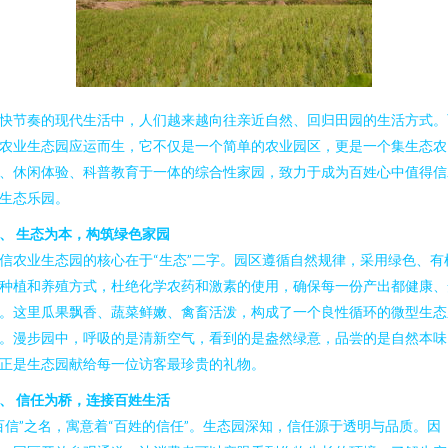
快节奏的现代生活中，人们越来越向往亲近自然、回归田园的生活方式。
农业生态园应运而生，它不仅是一个简单的农业园区，更是一个集生态农
、休闲体验、科普教育于一体的综合性家园，致力于成为百姓心中值得信
生态乐园。
、 生态为本，构筑绿色家园
信农业生态园的核心在于“生态”二字。园区遵循自然规律，采用绿色、有
种植和养殖方式，杜绝化学农药和激素的使用，确保每一份产出都健康、
。这里瓜果飘香、蔬菜鲜嫩、禽畜活泼，构成了一个良性循环的微型生态
。漫步园中，呼吸的是清新空气，看到的是盎然绿意，品尝的是自然本味
正是生态园献给每一位访客最珍贵的礼物。
、 信任为桥，连接百姓生活
百信”之名，寓意着“百姓的信任”。生态园深知，信任源于透明与品质。因