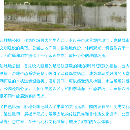
江胜地公园，作为区域最大的生态园，不仅是自然景观的瑰宝，也是城市
文明建设的典范。公园占地广阔，集湿地保护、休闲观光、科普教育于一
，为市民和游客提供了一个亲近自然、放松身心的理想场所。
进胜地公园，首先映入眼帘的是碧波荡漾的湖泊和郁郁葱葱的植被。园内
纵横，湿地生态系统完整，吸引了众多鸟类栖息，成为观鸟爱好者的天堂
湖而建的木栈道蜿蜒曲折，漫步其间，可以感受清风拂面、水波粼粼的惬
。公园还精心设计了多个主题园区，如四季花海、生态农场、儿童乐园等
足不同年龄层游客的需求。
了自然风光，胜地公园还融入了丰富的文化元素。园内设有吴江历史文化
，通过雕塑、展板等形式，展示当地的传统民俗和非物质文化遗产。公园
举办生态讲座、亲子活动和文化节庆，增强了游客的互动体验。