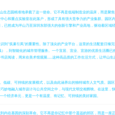
坪山生态园精准地承载了这一使命。它不再是低端制造业的温床，而是聚
发中心和重点实验室在此落户，形成了具有强大竞争力的产业集群。园区
园，已然成为坪山乃至深圳东部强大的创新引擎和产业高地，驱动着区域
识到“筑巢引凤”的重要性。除了顶尖的产业平台，这里的生活配套日臻
号线），到智能化的城市管理服务。一个宜居、宜业、宜游的优质生活圈已
书店阅读，周末在美术馆观展……这种高品质的工作生活方式，让坪山生
色、低碳、可持续的发展模式，以及由此涵养出的独特城市人文气质。园
被巧妙地融入城市设计与公共空间之中，与现代文明交相辉映。在这里，
是一个经济单元，更是一个有温度、有记忆、可持续的美好家园。
貌到内在基因的深刻革命。它不再是你记忆中那个遥远的郊区，而是一座