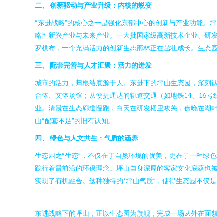
二、 创新驱动与产业升级：内核的蜕变
“东进战略”的核心之一是强化东部中心的创新与产业功能。
略性新兴产业与未来产业。一大批国家级高新技术企业、研
罗棋布，一个充满活力的创新生态雨林正在茁壮成长。生态
三、 配套完善与人才汇聚：活力的迸发
城市的活力，归根结底源于人。东进下的坪山生态园，深刻认
合体、文体场馆；从便捷通达的轨道交通（如地铁14、16
业。清晨在生态廊道慢跑，白天在研发楼里攻关，傍晚在湖畔
山“配套不足”的旧有认知。
四、 绿色与人文共生：气质的涵养
生态园之“生态”，不仅在于自然环境的优美，更在于一种绿
践行着最前沿的环保理念。坪山自身深厚的客家文化底蕴也
实现了有机融合。这种独特的“坪山气质”，使得生态园不仅
东进战略下的坪山，正以生态园为旗舰，完成一场从外在面