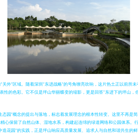
“关外”区域。随着深圳“东进战略”的号角嘹亮吹响，这片热土正以前所
代表性的色彩。它不仅是坪山华丽蝶变的缩影，更是回答“东进下的坪山，
生态园”概念的提出与落地，标志着发展理念的根本性转变。这里不再是简
内精心保留了自然山体、湿地水系，构建起连绵的绿道网络和公园体系。
中造花园”的实践，正是坪山响应高质量发展、追求人与自然和谐共生的