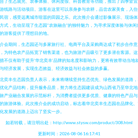
合了生态观光、农事体验、休闲度假、科普教育等功能，推出了四季皆宜
游线路与活动项目。游客在这里可以亲身参与农耕，品尝农家美食，入住
民宿，感受远离城市喧嚣的田园之乐。此次推介会通过影像展示、现场体
方式，生动呈现了生态园“农旅融合”的独特魅力，为寻求深度体验与休闲
的游客提供了理想目的地。
介会期间，生态园还与多家旅行社、电商平台及采购商达成了初步合作意
，为特色农产品拓宽了销售渠道，也为旅游产品吸引了更多潜在客源。这
措不仅有助于提升‘华北奕丰’品牌的知名度和影响力，更将有效带动当地
与经济发展，实现生态效益、经济效益与社会效益的多赢。
北奕丰生态园负责人表示，未来将继续坚持生态优先、绿色发展的道路，
优化产品结构，提升服务品质，努力将生态园建设成为山西省乃至华北地
旅产业融合发展的示范标杆，为消费者提供更多优质、健康的特色产品与
的旅游体验。此次推介会的成功启动，标志着华北奕丰生态园在品牌化、
化发展的道路上迈出了坚实一步。
如若转载，请注明出处：http://www.stysw.com/product/308.html
更新时间：2026-08-06 16:17:41