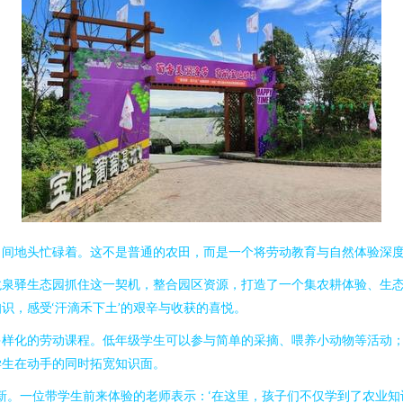
田间地头忙碌着。这不是普通的农田，而是一个将劳动教育与自然体验深度
龙泉驿生态园抓住这一契机，整合园区资源，打造了一个集农耕体验、生
识，感受‘汗滴禾下土’的艰辛与收获的喜悦。
多样化的劳动课程。低年级学生可以参与简单的采摘、喂养小动物等活动
学生在动手的同时拓宽知识面。
创新。一位带学生前来体验的老师表示：‘在这里，孩子们不仅学到了农业