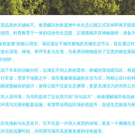
宜居品质的关键标尺。备受瞩目的鱼梁洲中央生态公园正式宣布即将开园
闲游憩、科普教育于一体的综合性生态园，正缓缓揭开其神秘面纱，准备
绿色发展”的核心理念。项目选址于城市腹地的关键生态节点，旨在通过
营造出湿地、林地、草坪等多元生境，为各类动植物提供了宝贵的栖息家
市绿肺”。
规划了丰富的功能分区，以满足不同人群的需求。静谧的湿地观鸟区，将
自行车道，贯穿于绿荫之中，倡导着健康低碳的生活方式；而精心设计的
功能深度融合的设计，使得公园不仅是生态屏障，更是充满活力的市民公
市人居环境，为市民提供了近在咫尺的“诗与远方”，有效缓解城市热岛
态环境与完善的配套设施，有望带动周边区域价值提升，促进生态旅游与
的文化地标与生态名片。它不仅是一片供人休憩的绿地，更是一个播撒生
然对话的温馨时刻，共同谱写城市高质量发展的绿色篇章。